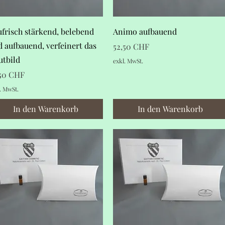
Schnellansicht
Schnellansicht
frisch stärkend, belebend
Animo aufbauend
 aufbauend, verfeinert das
Preis
52,50 CHF
utbild
exkl. MwSt.
is
,50 CHF
. MwSt.
In den Warenkorb
In den Warenkorb