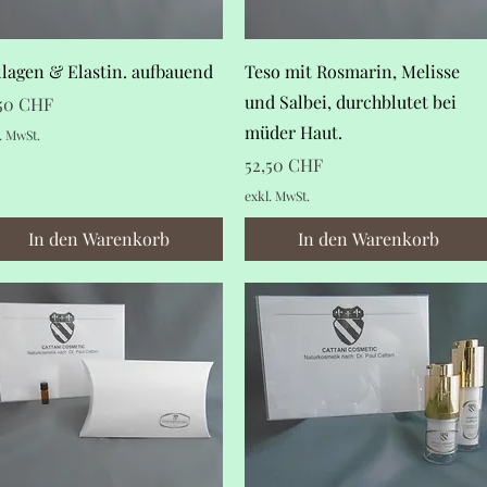
Schnellansicht
Schnellansicht
lagen & Elastin. aufbauend
Teso mit Rosmarin, Melisse
und Salbei, durchblutet bei
is
,50 CHF
müder Haut.
. MwSt.
Preis
52,50 CHF
exkl. MwSt.
In den Warenkorb
In den Warenkorb