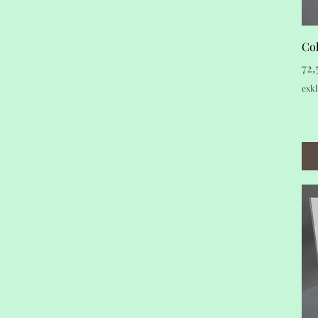
Col
Pre
72
exkl