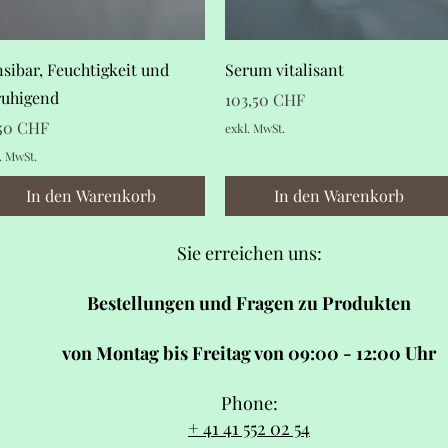
Schnellansicht
Schnellansicht
sibar, Feuchtigkeit und
Serum vitalisant
ruhigend
Preis
103,50 CHF
is
,50 CHF
exkl. MwSt.
. MwSt.
In den Warenkorb
In den Warenkorb
Sie erreichen uns:
Bestellungen und Fragen zu Produkten
von Montag bis Freitag von 09:00 - 12:00 Uhr
Phone:
+ 41 41 552 02 54