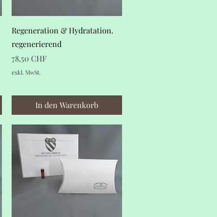
Schnellansicht
Regeneration & Hydratation.
regenerierend
Preis
78,50 CHF
exkl. MwSt.
In den Warenkorb