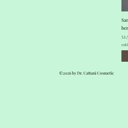
San
be
Pre
52
exkl
©2026 by Dr. Cattani Cosmetic