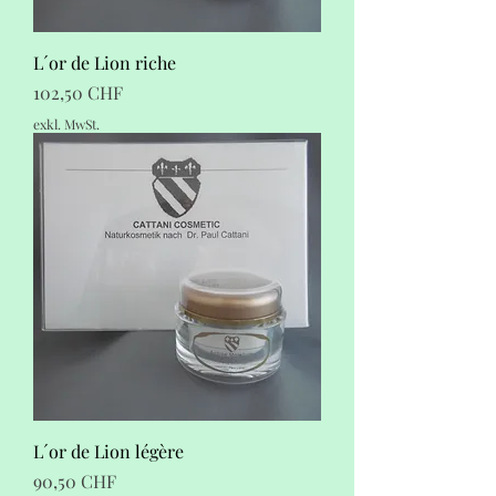
L´or de Lion riche
Preis
102,50 CHF
exkl. MwSt.
L´or de Lion légère
Preis
90,50 CHF