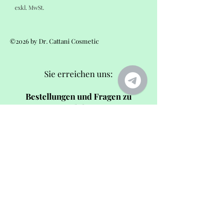
exkl. MwSt.
©2026 by Dr. Cattani Cosmetic
Sie erreichen uns:
Bestellungen und Fragen zu
Produkten
von Montag bis Freitag von 09:00 -
12:00 Uhr
Phone:
+ 41 41 552 02 54
Mail:
info@dr-cattani-cosmetic.com