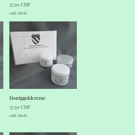
Preis
57,50 CHF
exkl. MwSt.
Schnellansicht
Honiggoldcreme
Preis
37,50 CHF
exkl. MwSt.