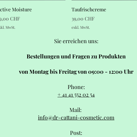
Schnellansicht
Schnellansicht
ctive Moisture
Taufrischcreme
reis
Preis
9,00 CHF
39,00 CHF
xkl. MwSt.
exkl. MwSt.
Sie erreichen uns:
Bestellungen und Fragen zu Produkten
von Montag bis Freitag von 09:00 - 12:00 Uhr
Phone:
+ 41 41 552 02 54
Mail:
info@dr-cattani-cosmetic.com
Post: