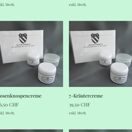
xkl. MwSt.
exkl. MwSt.
Schnellansicht
Schnellansicht
osenknospencreme
7-Kräutercreme
reis
Preis
6,50 CHF
39,50 CHF
xkl. MwSt.
exkl. MwSt.