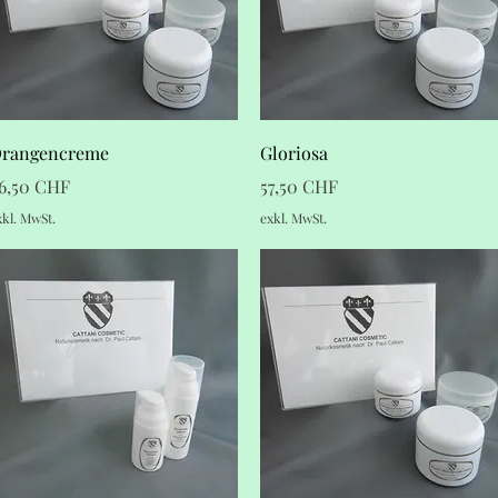
Schnellansicht
Schnellansicht
rangencreme
Gloriosa
reis
Preis
6,50 CHF
57,50 CHF
xkl. MwSt.
exkl. MwSt.