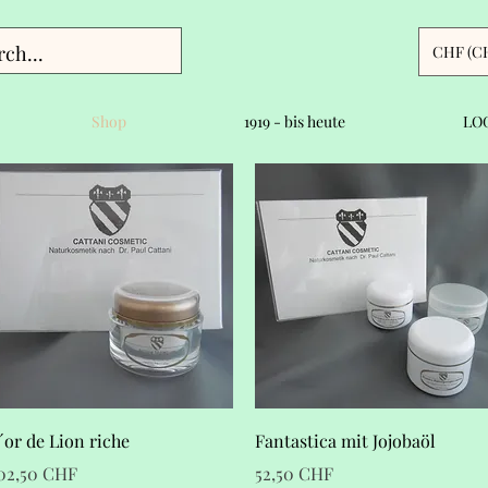
CHF (C
Shop
1919 - bis heute
LOG
Schnellansicht
Schnellansicht
´or de Lion riche
Fantastica mit Jojobaöl
reis
Preis
02,50 CHF
52,50 CHF