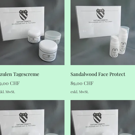
Schnellansicht
Schnellansicht
zulen Tagescreme
Sandalwood Face Protect
reis
Preis
9,00 CHF
89,00 CHF
xkl. MwSt.
exkl. MwSt.