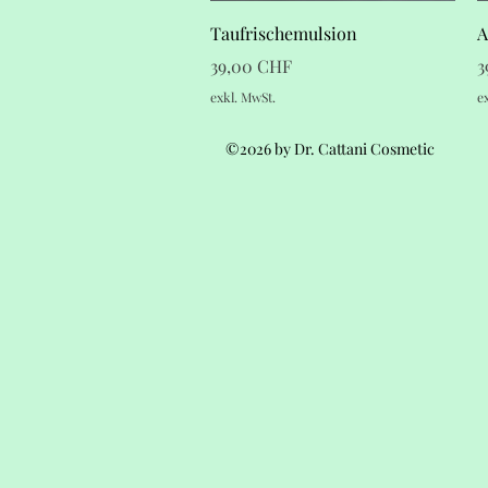
Schnellansicht
Taufrischemulsion
A
Preis
P
39,00 CHF
3
exkl. MwSt.
e
©2026 by Dr. Cattani Cosmetic