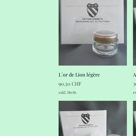
Schnellansicht
L´or de Lion légère
A
Preis
P
90,50 CHF
3
exkl. MwSt.
e