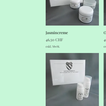
Schnellansicht
Jasmincreme
O
Preis
P
46,50 CHF
4
exkl. MwSt.
e