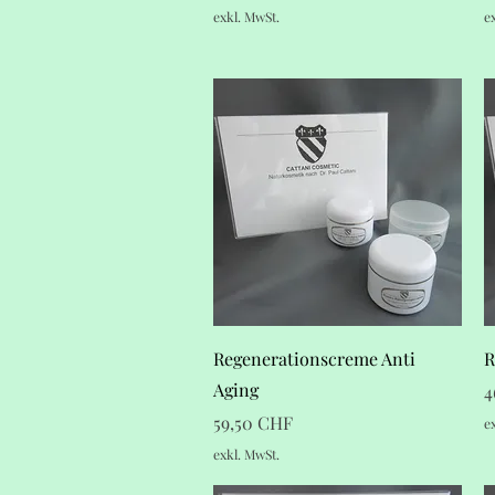
exkl. MwSt.
e
Schnellansicht
Regenerationscreme Anti
R
Aging
P
4
Preis
59,50 CHF
e
exkl. MwSt.