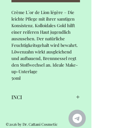
Crème L´or de Lion légère –
Die
leichte Pflege mit ihrer samtigen
Konsistenz. Kolloidales Gold hilft
einer reiferen Haut jugendlich
auszusehen. Der natürliche
Feuchtigkeitsgehalt wird bewahrt.
Löwenzahn wirkt ausgleichend
und aufbauend, Brennnessel regt
den Stoffwechsel an. Ideale Make-
up-Unterlage
50ml
INCI
Crème L´or de Lion légère,
Ingredients/INCI:
©2026 by Dr. Cattani Cosmetic